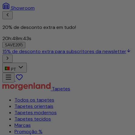
Showroom
20% de desconto extra em tudo!
20
h
:
48
m
:
41
s
SAVE20
wsletter
PT
Tapetes
Todos os tapetes
Tapetes orientais
Tapetes modernos
Tapetes tecidos
Marcas
Promoção %