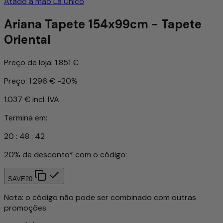
Atado à mão
Lã
Único
Ariana Tapete 154x99cm - Tapete
Oriental
Preço de loja:
1.851 €
Preço:
1.296 €
-20%
1.037 €
incl. IVA
Termina em:
20
:
48
:
40
20% de desconto* com o código:
SAVE20
Nota: o código não pode ser combinado com outras
promoções.