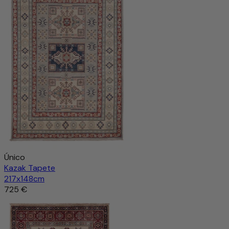
Único
Kazak Tapete
217x148cm
725 €