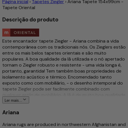
Página inicial
›
Tapetes Ziegler
›
Ariana Tapete 154x99cm -
Tapete Oriental
Descrição do produto
Este encantador tapete Ziegler - Ariana combina a vida
contemporânea com os tradicionais nós. Os Zieglers estão
entre os mais belos tapetes orientais e são muito
populares. A boa qualidade da lã utilizada e o nó apertado
tornam o Ziegler robusto e resistente - uma vida longa é,
portanto, garantida! Tem também boas propriedades de
isolamento acústico e térmico. Encomendado tanto
exposto como com mobiliário, - o desenho intemporal do
tapete Ziegler pode ser facilmente combinado com
qualquer estilo de mobiliário. A lã é de muito boa qualidade
e é tingida com corantes vegetais naturais. O design dos
Ler mais...
próprios tapetes Ziegler foi outrora criado por um
Ariana
empresário suíço e ainda hoje é moderno.
Mais sobre este produto
Ariana rugs are produced in northwestern Afghanistan and