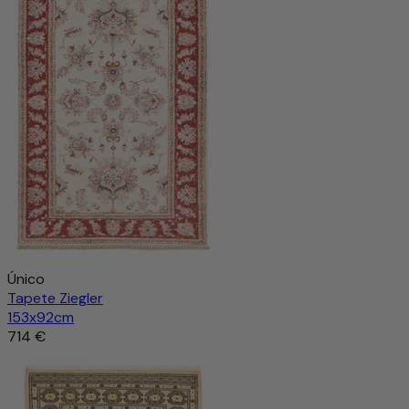
1.037 €
1.851 €
-43%
Adicionar ao carrinho
Único
Tapete Ziegler
153x92cm
714 €