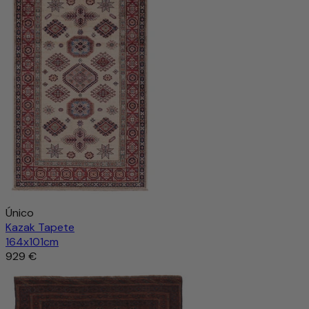
Único
Kazak Tapete
164x101cm
929 €