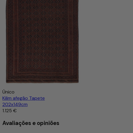
Único
Kilim afegão Tapete
202x149cm
1.125 €
Avaliações e opiniões